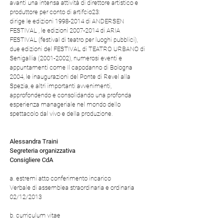
avanti una intensa attività di direttore artistico e
produttore per conto di artifcio23:
dirige le edizioni 1998-2014 di ANDERSEN
FESTIVAL , le edizioni 2007-2014 di ARIA
FESTIVAL (festival di teatro per luoghi pubblici),
due edizioni del FESTIVAL di TEATRO URBANO di
Senigallia (2001-2002), numerosi eventi e
appuntamenti come Il capodanno di Bologna
2004, le inaugurazioni del Ponte di Revel alla
Spezia, e altri importanti avvenimenti,
approfondendo e consolidando una profonda
esperienza manageriale nel mondo dello
spettacolo dal vivo e della produzione.
Alessandra Traini
Segreteria organizzativa
Consigliere CdA
a. estremi atto conferimento incarico
Verbale di assemblea straordinaria e ordinaria
02/12/2013
b. curriculum vitae