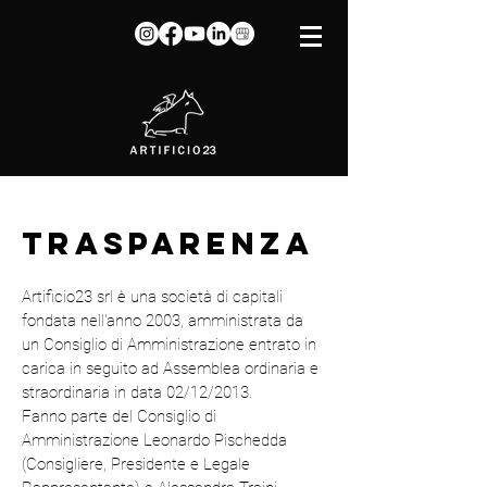
TRASPARENZA
Artificio23 srl è una società di capitali
fondata nell'anno 2003, amministrata da
un Consiglio di Amministrazione entrato in
carica in seguito ad Assemblea ordinaria e
straordinaria in data 02/12/2013.
Fanno parte del Consiglio di
Amministrazione Leonardo Pischedda
(Consigliere, Presidente e Legale