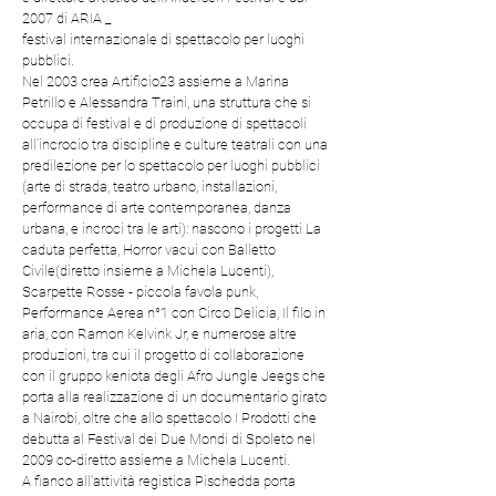
2007 di ARIA _
festival internazionale di spettacolo per luoghi
pubblici.
Nel 2003 crea Artificio23 assieme a Marina
Petrillo e Alessandra Traini, una struttura che si
occupa di festival e di produzione di spettacoli
all’incrocio tra discipline e culture teatrali con una
predilezione per lo spettacolo per luoghi pubblici
(arte di strada, teatro urbano, installazioni,
performance di arte contemporanea, danza
urbana, e incroci tra le arti): nascono i progetti La
caduta perfetta, Horror vacui con Balletto
Civile(diretto insieme a Michela Lucenti),
Scarpette Rosse - piccola favola punk,
Performance Aerea n°1 con Circo Delicia, Il filo in
aria, con Ramon Kelvink Jr, e numerose altre
produzioni, tra cui il progetto di collaborazione
con il gruppo keniota degli Afro Jungle Jeegs che
porta alla realizzazione di un documentario girato
a Nairobi, oltre che allo spettacolo I Prodotti che
debutta al Festival dei Due Mondi di Spoleto nel
2009 co-diretto assieme a Michela Lucenti.
A fianco all'attività registica Pischedda porta