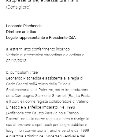
Rappresentante) e Alessandra Traini
(Consigliere).
Leonardo Pischedda
Direttore artistico
Legale rappresentante e Presidente CdA.
a. estremi atto conferimento incarico
Verbale di assemblea straordinaria e ordinaria
02/12/2013
b. curriculum vitae
Leonardo Pischedda è assistente alla regia di
Carlo Cecchi nell’Amleto della Trilogia
Shakespeariana di Palermo, poi in tre produzioni
dellaCompagnia Scimone-Sframeli (Bar, La Festa
e Il cortile), come regista collaboratore di Valerio
Binasco e Gianfelice Imparato. Nel 1998
(Anfitrione con Fausto Paravidino e Franco
Ravera), debutta come regista, e presto rivolge la
sua attenzione a spettacoli per luoghi pubblici e
luoghi non convenzionali, anche perché dal 1999
è direttore artistico dell’Andersen Festival e dal