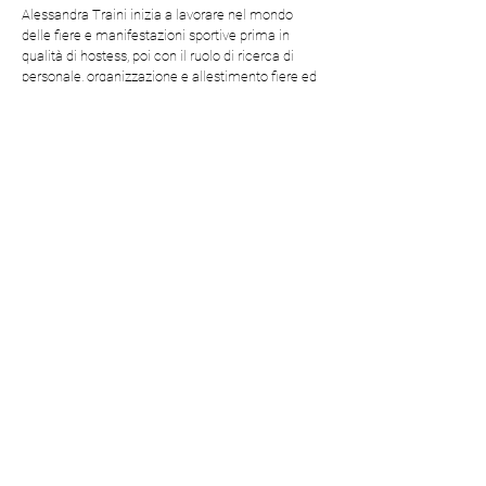
Alessandra Traini inizia a lavorare nel mondo
delle fiere e manifestazioni sportive prima in
qualità di hostess, poi con il ruolo di ricerca di
personale, organizzazione e allestimento fiere ed
eventi pubblici e privati all’interno dell’autodromo
di Imola, Vallelunga e Monza.
Nel 2003 crea insieme a Marina Petrillo e
Leonardo Pischedda artificio23, una struttura che
si occupa di festival e di produzione di spettacoli.
Tra le manifestazioni ideate e realizzate: il
Capodanno 2019 in piazza Duomo a Milano, in
Piazza Maggiore a Bologna; varie produzioni di
teatro per luoghi pubblici, inoltre dal 2003 ad oggi
artificio23 ha progettato e realizzato l’Andersen
Festival a Sestri Levante, e dal 2007 Aria Festival,
il primo festival in Italia dedicato agli spettacolo
per luoghi pubblici.
Consulenze
Servizio di consulenza del lavoro - Studio Walter
Zamperini quota parte compensi 2025 AND
Festival €218,43