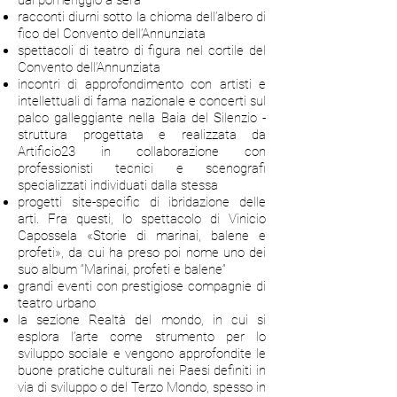
dal pomeriggio a sera
racconti diurni sotto la chioma dell’albero di
fico del Convento dell’Annunziata
spettacoli di teatro di figura nel cortile del
Convento dell’Annunziata
incontri di approfondimento con artisti e
intellettuali di fama nazionale e concerti sul
palco galleggiante nella Baia del Silenzio -
struttura progettata e realizzata da
Artificio23 in collaborazione con
professionisti tecnici e scenografi
specializzati individuati dalla stessa
progetti site-specific di ibridazione delle
arti. Fra questi, lo spettacolo di Vinicio
Capossela «Storie di marinai, balene e
profeti», da cui ha preso poi nome uno dei
suo album “Marinai, profeti e balene”
grandi eventi con prestigiose compagnie di
teatro urbano
la sezione Realtà del mondo, in cui si
esplora l’arte come strumento per lo
sviluppo sociale e vengono approfondite le
buone pratiche culturali nei Paesi definiti in
via di sviluppo o del Terzo Mondo, spesso in