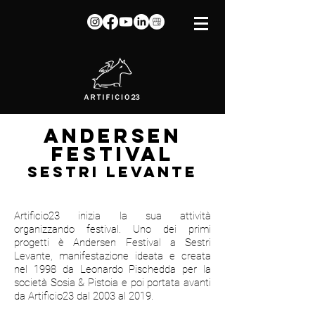
ANDERSEN
FESTIVAL
SESTRI LEVANTE
Artificio23 inizia la sua attività
organizzando festival. Uno dei primi
progetti è Andersen Festival a Sestri
Levante, manifestazione ideata e creata
nel 1998 da Leonardo Pischedda per la
società Sosia & Pistoia e poi portata avanti
da Artificio23 dal 2003 al 2019.